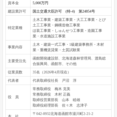
資本金
5,000万円
建設業許可
国土交通大臣許可 (特-4) 第24854号
土木工事業・建築工事業・大工工事業・とび
土工工事業・鋼構造物工事業
特定業種
ほ装工事業・しゅんせつ工事業・造園工事
業・水道施設工事業
土木・建築一式工事・1級建築事務所・木材
事業内容
業・重機賃貸業・土質
試
験業
函館開発建設部、北海道森林管理局、渡島総
主要受注先
合振興局、函館市、その他
従業員数
35名（2026年4月現在）
代表者
代表取締役社長 戸沼 淳
常務取締役 梅木 克美
常務取締役 木村 正義
役 員
取締役営業部長 山本 睦雄
取締役経理部長 佐々木 志津子
〒042-0932北海道函館市湯川町2-21-2
本 社